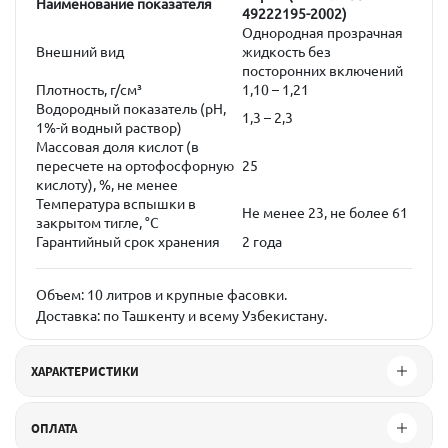
Наименование показателя
49222195-2002)
Однородная прозрачная
Внешний вид
жидкость без
посторонних включений
Плотность, г/см³
1,10 – 1,21
Водородный показатель (pH,
1,3 – 2,3
1%-й водный раствор)
Массовая доля кислот (в
пересчете на ортофосфорную
25
кислоту), %, не менее
Температура вспышки в
Не менее 23, не более 61
закрытом тигле, °C
Гарантийный срок хранения
2 года
Объем:
10 литров и крупные фасовки.
Доставка:
по Ташкенту и всему Узбекистану.
ХАРАКТЕРИСТИКИ
ОПЛАТА