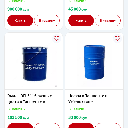
В наличии
В наличии
900 000
45 000
сум
сум
Купить
В корзину
Купить
В корзину
Эмаль ЭП-5116 разные
Нефра в Ташкенте в
цвета в Ташкенте в
Узбекистане.
Узбекистане.
В наличии
В наличии
103 500
30 000
сум
сум