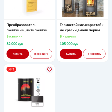
Преобразователь
Термостойкие.жарастойк
ржавчины, антиржавчина
ие краски,эмали черный
( 1 литр )
до 500 градусов (СУПЕР
В наличии
В наличии
СКИДКА) в Ташкенте в
82 000
105 000
сум
сум
Узбекистане.
Купить
В корзину
Купить
В корзину
ХИТ