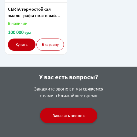
CERTA термостойкая
эмаль графит матовый
700°С (0,8 кг ) в Ташкенте в
В наличии
Узбекистане.
100 000
сум
Купить
В корзину
У вас есть вопросы?
Закажите звонок и мы свяжемся
с вами в ближайшее время
Заказать звонок