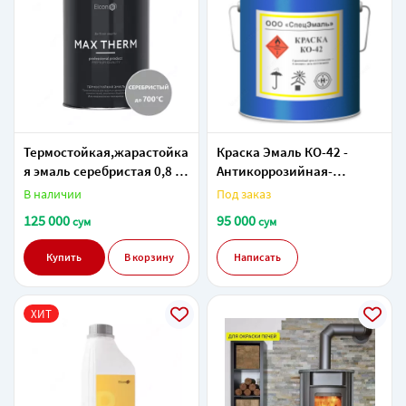
Термостойкая,жарастойка
Краска Эмаль КО-42 -
я эмаль серебристая 0,8 кг
Антикоррозийная-
в Ташкенте в Узбекистане.
Пищевая в Ташкенте в
В наличии
Под заказ
Узбекистане.
125 000
95 000
сум
сум
Купить
В корзину
Написать
ХИТ